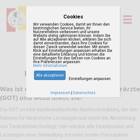
Cookies
Wir verwenden Cookies, damit wir Ihnen den
bestmöglichen Service bieten, ihr
Nutzererlebnis verbessern und unsere
Website stetig optimieren können. Indem Sie
auf Alle akzeptieren klicken, erklären Sie sich
damit einverstanden, dass Ihre Cookies für
diesen Zweck verwendet werden. Mit einem
Klick auf Einstellungen anpassen erhalten Sie
eine detaillierte Erklärung und können die
Einstellungen für das Setzen von Cookies an
Ihre Präferenzen anpassen.
Mehr Informationen
Neue Gebührenordnung
Alle akzeptieren
Einstellungen anpassen
Was ist die Gebührenordnung für Tierärzte
Impressum
|
Datenschutz
(GOT) und wozu dient sie?
Die GOT ist eine bundeseinheitliche Rechtsverordnung, die den
Rahmen für tierärztliche Leistungen und somit die Abrechnung
von TierärztInnen festlegt. Hier werden alle Einzelposten und
Leistungen einer Behandlung mit einer festen Preisspanne